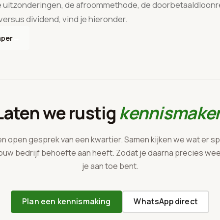
 de uitzonderingen, de afroommethode, de doorbetaaldloonr
 versus dividend, vind je hieronder.
→
aper
Laten we rustig
kennismake
en open gesprek van een kwartier. Samen kijken we wat er sp
ouw bedrijf behoefte aan heeft. Zodat je daarna precies we
je aan toe bent.
Plan een kennismaking
WhatsApp direct