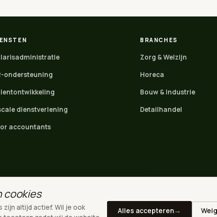
IENSTEN
BRANCHES
larisadministratie
Zorg & Welzijn
-ondersteuning
Horeca
lentontwikkeling
Bouw & Industrie
scale dienstverlening
Detailhandel
or accountants
n cookies
Gelderland
·
Noord-Brabant
·
Den Bosch
·
Tilburg
ijn altijd actief. Wil je ook
Alles accepteren
Weig