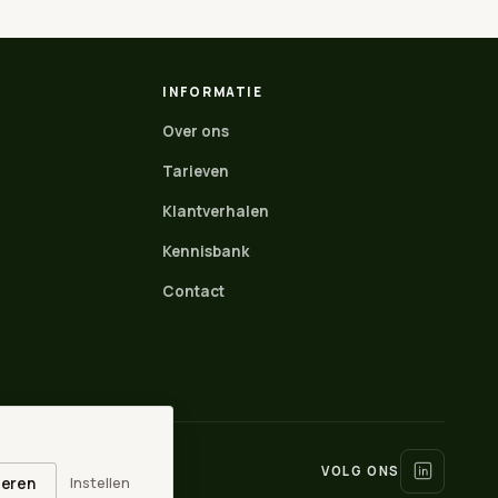
INFORMATIE
Over ons
Tarieven
Klantverhalen
Kennisbank
Contact
WhatsApp
Direct contact
Stuur een mail
VOLG ONS
Instellen
eren
info@loonbox.nl