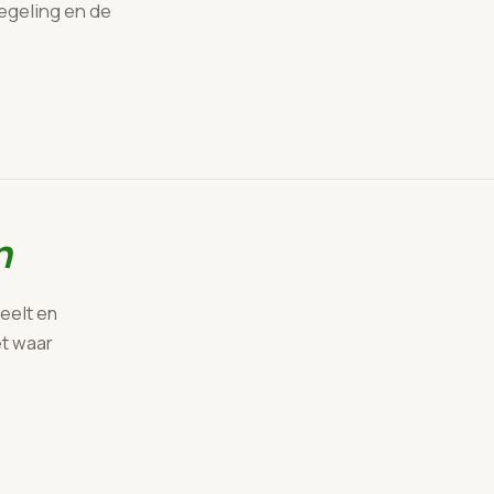
egeling en de
n
eelt en
et waar