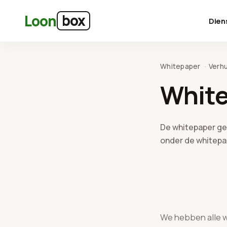
Ga naar hoofdinhoud
box
Loon
Dien
Whitepaper
Verh
Whit
De whitepaper geb
onder de whitepa
We hebben alle 