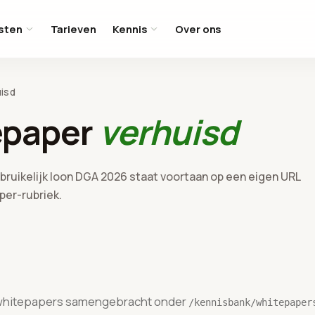
sten
Tarieven
Kennis
Over ons
uisd
epaper
verhuisd
ruikelijk loon DGA 2026 staat voortaan op een eigen URL
per-rubriek.
whitepapers samengebracht onder
/kennisbank/whitepaper