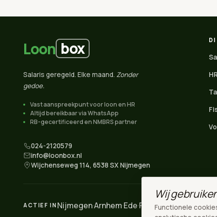
D
box
Loon
Sa
Salaris geregeld. Elke maand.
Zonder
HR
gedoe.
Ta
Vast aanspreekpunt voor loon en HR
Fi
Altijd bereikbaar via WhatsApp
RB-gecertificeerd en NMBRS partner
Vo
024-2120579
info@loonbox.nl
Wijchenseweg 114, 6538 SX Nijmegen
Wij gebruike
Nijmegen
·
Arnhem
·
Ede
·
Rivierenland
·
Wijchen
·
ACTIEF IN
Functionele cookies z