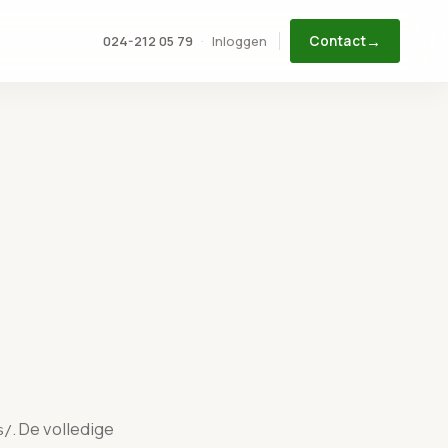
→
Inloggen
024-212 05 79
·
Contact
. De volledige
s/