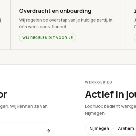
Overdracht en onboarding
j
Wij regelen de overstap van je huidige partij. In
J
één week operationeel.
WIJ REGELEN DIT VOOR JE
WERKGEBIED
or
Actief in j
ngen. Wij kennen ze van
LoonBox bedient werkgev
Nijmegen.
Nijmegen
Arnhem