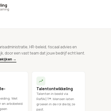
ling
raining
arisadministratie, HR-beleid, fiscaal advies en
jk, door een vast team dat jouw bedrijf echt kent.
bekijken →
Re-
Talentontwikkeling
Talenten in beeld via
eiding, Wet
ReflACT®. Mensen laten
 en arbobeleid.
groeien in de rol die bij ze
 geen
past.