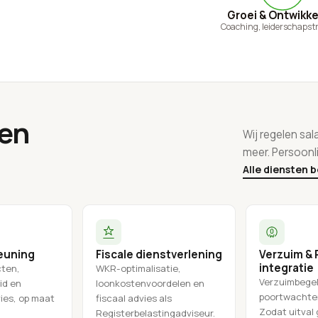
Groei & Ontwikke
Coaching, leiderschapst
een
Wij regelen sal
meer. Persoonli
Alle diensten 
euning
Fiscale dienstverlening
Verzuim & 
integratie
cten,
WKR-optimalisatie,
Verzuimbegel
id en
loonkostenvoordelen en
poortwachter
ies, op maat
fiscaal advies als
Zodat uitval
Registerbelastingadviseur.