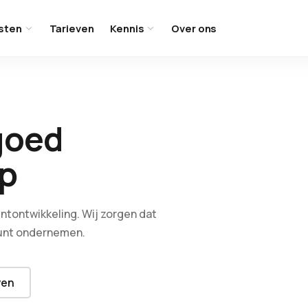
sten
Tarieven
Kennis
Over ons
goed
p
entontwikkeling. Wij zorgen dat
 kunt ondernemen.
ven