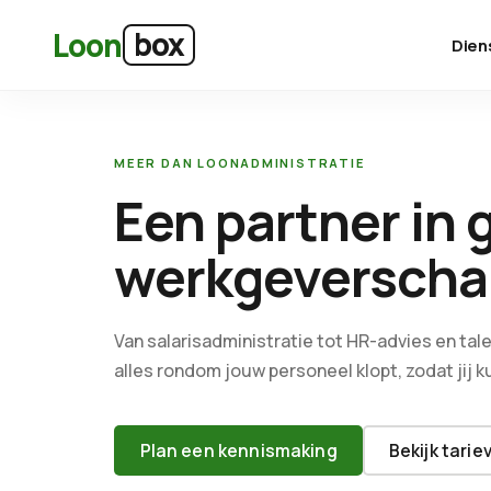
Ga naar hoofdinhoud
box
Loon
Dien
MEER DAN LOONADMINISTRATIE
Een partner in 
werkgeverscha
Van salarisadministratie tot HR-advies en tal
alles rondom jouw personeel klopt, zodat jij
Plan een kennismaking
Bekijk tarie