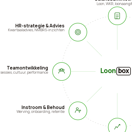
Loon, WKR, loonaangi
HR-strategie & Advies
Kwartaaladvies, NMBRS-inzichten
Teamontwikkeling
Loon
box
essies, cultuur, performance
Instroom & Behoud
Werving, onboarding, retentie