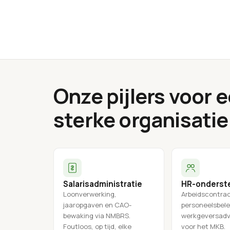
Onze pijlers voor 
sterke organisatie
Salarisadministratie
HR-onderst
Loonverwerking,
Arbeidscontra
jaaropgaven en CAO-
personeelsbele
bewaking via NMBRS.
werkgeversadv
Foutloos, op tijd, elke
voor het MKB.