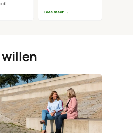
ordt.
→
Lees meer →
 willen