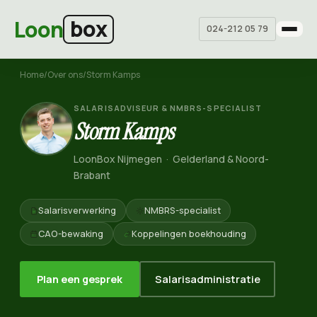
Ga naar hoofdinhoud
box
Loon
024-212 05 79
Home
/
Over ons
/
Storm Kamps
SALARISADVISEUR & NMBRS-SPECIALIST
Storm Kamps
LoonBox Nijmegen · Gelderland & Noord-
Brabant
Salarisverwerking
NMBRS-specialist
CAO-bewaking
Koppelingen boekhouding
Plan een gesprek
Salarisadministratie