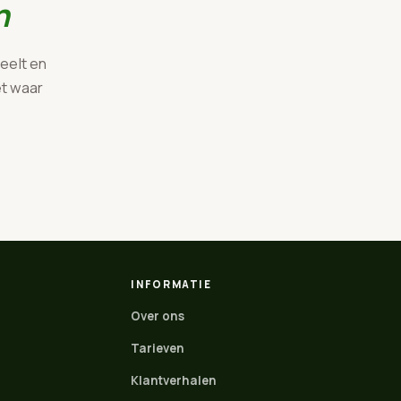
n
eelt en
et waar
INFORMATIE
Over ons
Tarieven
Klantverhalen