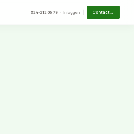
→
Inloggen
024-212 05 79
·
Contact