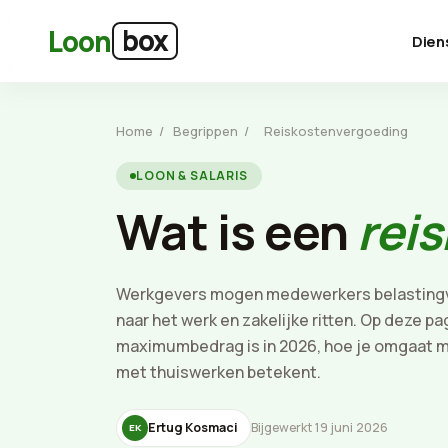
Ga naar hoofdinhoud
box
Loon
Dien
Home
/
Begrippen
/
Reiskostenvergoeding
LOON & SALARIS
Wat is een
rei
Werkgevers mogen medewerkers belastingv
naar het werk en zakelijke ritten. Op deze pa
maximumbedrag is in 2026, hoe je omgaat m
met thuiswerken betekent.
Ertug Kosmaci
Bijgewerkt 19 juni 2026
EK