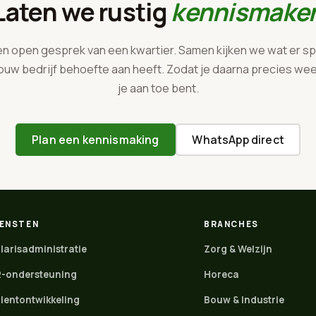
Laten we rustig
kennismake
en open gesprek van een kwartier. Samen kijken we wat er sp
ouw bedrijf behoefte aan heeft. Zodat je daarna precies we
je aan toe bent.
Plan een kennismaking
WhatsApp direct
IENSTEN
BRANCHES
larisadministratie
Zorg & Welzijn
-ondersteuning
Horeca
lentontwikkeling
Bouw & Industrie