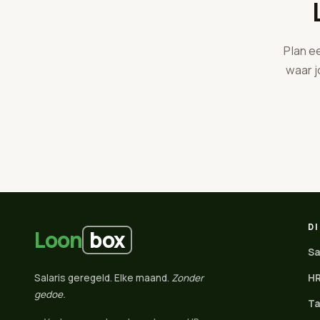
Plan e
waar j
D
box
Loon
Sa
Salaris geregeld. Elke maand.
Zonder
HR
gedoe.
Ta