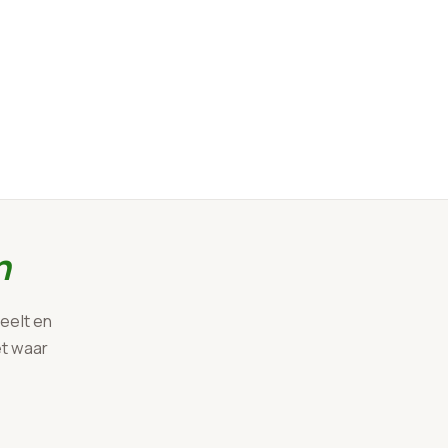
n
eelt en
et waar