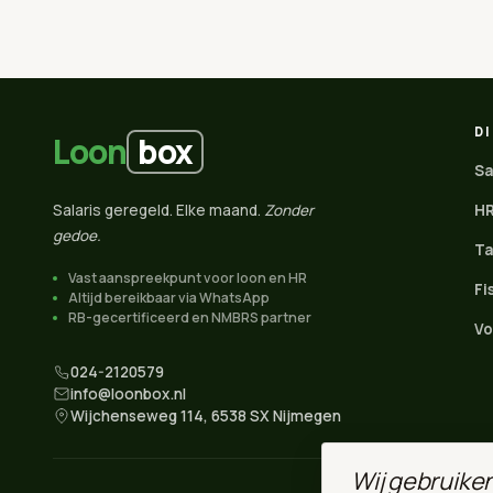
D
box
Loon
Sa
Salaris geregeld. Elke maand.
Zonder
HR
gedoe.
Ta
Vast aanspreekpunt voor loon en HR
Fi
Altijd bereikbaar via WhatsApp
RB-gecertificeerd en NMBRS partner
Vo
024-2120579
info@loonbox.nl
Wijchenseweg 114, 6538 SX Nijmegen
Wij gebruike