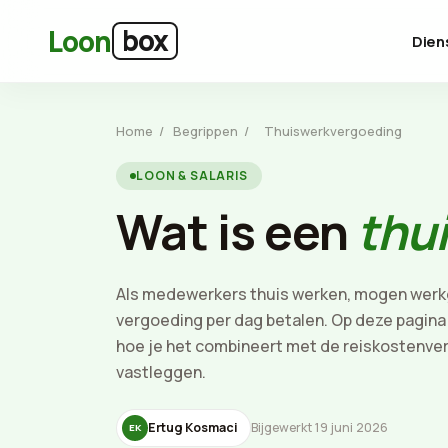
Ga naar hoofdinhoud
box
Loon
Dien
Home
/
Begrippen
/
Thuiswerkvergoeding
LOON & SALARIS
Wat is een
thu
Als medewerkers thuis werken, mogen werkg
vergoeding per dag betalen. Op deze pagina 
hoe je het combineert met de reiskostenve
vastleggen.
Ertug Kosmaci
Bijgewerkt 19 juni 2026
EK