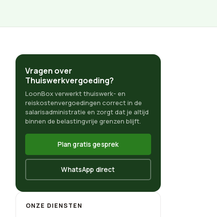
Vragen over
Thuiswerkvergoeding?
LoonBox verwerkt thuiswerk- en
reiskostenvergoedingen correct in de
salarisadministratie en zorgt dat je altijd
binnen de belastingvrije grenzen blijft.
Plan gratis gesprek
WhatsApp direct
ONZE DIENSTEN