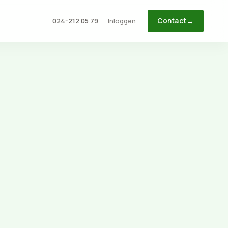
→
Inloggen
024-212 05 79
·
Contact