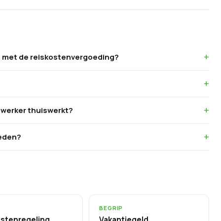
n met de reiskostenvergoeding?
werker thuiswerkt?
oeden?
BEGRIP
stenregeling
Vakantiegeld