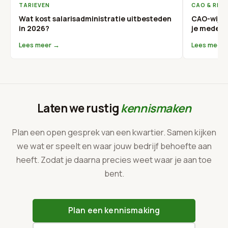
TARIEVEN
CAO & REG
Wat kost salarisadministratie uitbesteden
CAO-wijzi
in 2026?
je medewe
Lees meer →
Lees meer
Laten we rustig
kennismaken
Plan een open gesprek van een kwartier. Samen kijken
we wat er speelt en waar jouw bedrijf behoefte aan
heeft. Zodat je daarna precies weet waar je aan toe
bent.
Plan een kennismaking