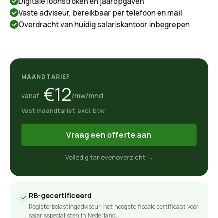
Digitale loonstroken en jaaropgaven
Vaste adviseur, bereikbaar per telefoon en mail
Overdracht van huidig salariskantoor inbegrepen
MAANDTARIEF
€12
/mw/mnd
vanaf
Vast maandtarief, excl. btw.
Vraag een offerte aan
Volledig tarievenoverzicht →
RB-gecertificeerd
Registerbelastingadviseur, het hoogste fiscale certificaat voor
salarisspecialisten in Nederland.