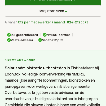
Bekijk tarieven
→
Al vanaf
€12 per medewerker / maand
·
024-2120579
RB-gecertificeerd
NMBRS-partner
Vaste adviseur
Vanaf €12 p/m
DIRECT ANTWOORD
Salarisadministratie uitbesteden in Elst
betekent bij
LoonBox: volledige loonverwerking via NMBRS,
maandelijkse aangifte loonheffingen, loonstroken en
jaaropgaven voor werkgevers in Elst en gemeente
Overbetuwe. Je krijgt één vaste adviseur, en de
overdracht van je huidige salariskantoor is inbegrepen.
Gemiddeld zijn nieuwe klanten binnen een week volledig