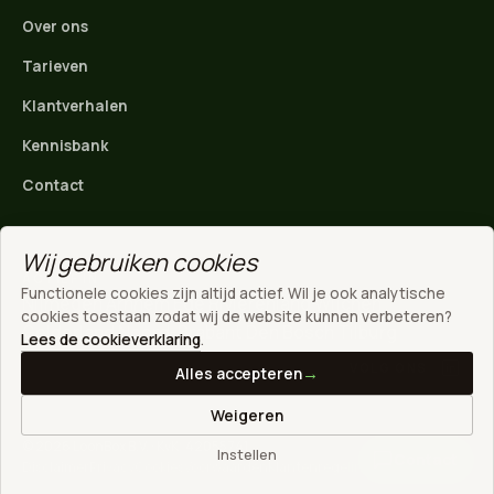
Over ons
Tarieven
Klantverhalen
Kennisbank
Contact
Wij gebruiken cookies
ACTIEF IN
Functionele cookies zijn altijd actief. Wil je ook analytische
Nijmegen
·
Arnhem
·
Ede
·
Rivierenland
·
Wijchen
·
WhatsApp
cookies toestaan zodat wij de website kunnen verbeteren?
Gelderland
·
Noord-Brabant
·
Den Bosch
·
Tilburg
Direct contact
Lees de cookieverklaring
.
VOLG ONS
Alles accepteren
Stuur een mail
Weigeren
info@loonbox.nl
© 2026 LoonBox B.V. · KvK: 42055741
Instellen
Contact
Disclaimer
Privacy
Cookies
Voorwaarden
Klantenregeling
Inloggen