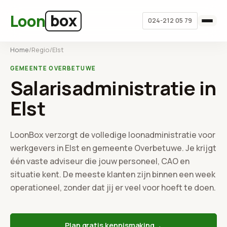
Ga naar hoofdinhoud
box
Loon
024-212 05 79
Home
/
Regio
/
Elst
GEMEENTE OVERBETUWE
Salarisadministratie in
Elst
LoonBox verzorgt de volledige loonadministratie voor
werkgevers in Elst en gemeente Overbetuwe. Je krijgt
één vaste adviseur die jouw personeel, CAO en
situatie kent. De meeste klanten zijn binnen een week
operationeel, zonder dat jij er veel voor hoeft te doen.
→
Plan gratis kennismaking