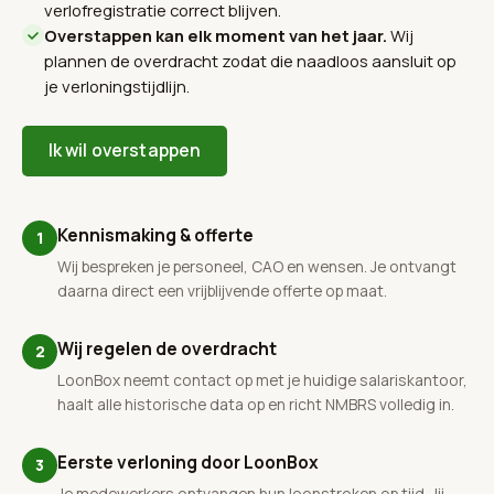
verlofregistratie correct blijven.
Overstappen kan elk moment van het jaar.
Wij
plannen de overdracht zodat die naadloos aansluit op
je verloningstijdlijn.
Ik wil overstappen
Kennismaking & offerte
1
Wij bespreken je personeel, CAO en wensen. Je ontvangt
daarna direct een vrijblijvende offerte op maat.
Wij regelen de overdracht
2
LoonBox neemt contact op met je huidige salariskantoor,
haalt alle historische data op en richt NMBRS volledig in.
Eerste verloning door LoonBox
3
Je medewerkers ontvangen hun loonstroken op tijd. Jij