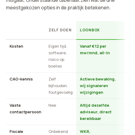
meestgekozen opties in de praktijk betekenen.
VI
ZELF DOEN
LOONBOX
AC
Kosten
Eigen tijd,
Vanaf €12 per
Hoo
software,
mw/mnd, all-in
nie
risico op
ges
boetes
CAO-kennis
Zelf
Actieve bewaking,
Bep
bijhouden,
wij signaleren
gen
foutgevoelig
wijzigingen
Vaste
Nee
Altijd dezelfde
Wis
contactpersoon
adviseur, direct
bal
bereikbaar
Fiscale
Onbekend
WKR,
Zel