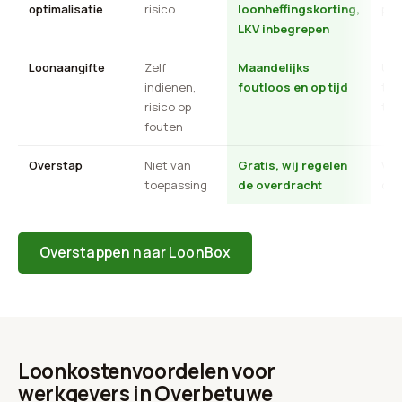
optimalisatie
risico
loonheffingskorting,
pro
LKV inbegrepen
Loonaangifte
Zelf
Maandelijks
Uit
indienen,
foutloos en op tijd
tra
risico op
ter
fouten
Overstap
Niet van
Gratis, wij regelen
Vaa
toepassing
de overdracht
ops
Overstappen naar LoonBox
Loonkostenvoordelen voor
werkgevers in Overbetuwe