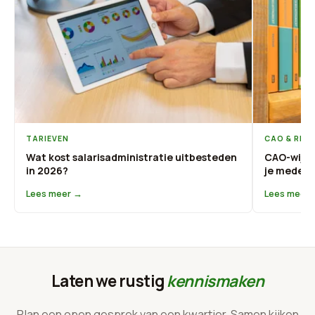
TARIEVEN
CAO & REG
Wat kost salarisadministratie uitbesteden
CAO-wijzi
in 2026?
je medewe
Lees meer →
Lees meer
Laten we rustig
kennismaken
Plan een open gesprek van een kwartier. Samen kijken