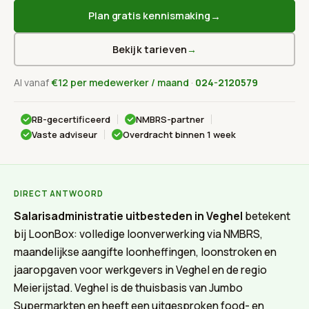
→
Plan gratis kennismaking
Bekijk tarieven
→
Al vanaf
€12 per medewerker / maand
·
024-2120579
RB-gecertificeerd
NMBRS-partner
Vaste adviseur
Overdracht binnen 1 week
DIRECT ANTWOORD
Salarisadministratie uitbesteden in Veghel
betekent
bij LoonBox: volledige loonverwerking via NMBRS,
maandelijkse aangifte loonheffingen, loonstroken en
jaaropgaven voor werkgevers in Veghel en de regio
Meierijstad. Veghel is de thuisbasis van Jumbo
Supermarkten en heeft een uitgesproken food- en