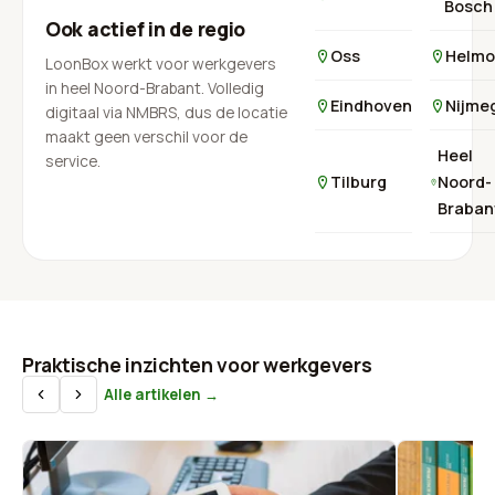
Bosch
Ook actief in de regio
Oss
Helmo
LoonBox werkt voor werkgevers
in heel Noord-Brabant. Volledig
Eindhoven
Nijme
digitaal via NMBRS, dus de locatie
maakt geen verschil voor de
Heel
service.
Tilburg
Noord-
Braban
Praktische inzichten voor werkgevers
Alle artikelen →