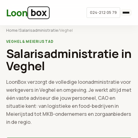
Ga naar hoofdinhoud
box
Loon
024-212 05 79
Home
/
Salarisadministratie
/
Veghel
VEGHEL & MEIERIJSTAD
Salarisadministratie in
Veghel
LoonBox verzorgt de volledige loonadministratie voor
werkgevers in Veghel en omgeving. Je werkt altijd met
één vaste adviseur die jouw personeel, CAO en
situatie kent: van logistieke en food-bedrijven in
Meierijstad tot MKB-ondernemers en zorgaanbieders
in de regio.