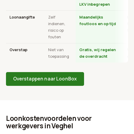
LKV inbegrepen
Loonaangifte
Zelf
Maandelijks
Uit
indienen,
foutloos en op tijd
tra
risico op
ter
fouten
Overstap
Niet van
Gratis, wij regelen
Vaa
toepassing
de overdracht
ops
Overstappen naar LoonBox
Loonkostenvoordelen voor
werkgevers in Veghel