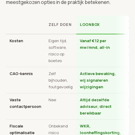
meestgekozen opties in de praktijk betekenen.
VI
ZELF DOEN
LOONBOX
AC
Kosten
Eigen tijd,
Vanaf €12 per
Hoo
software,
mw/mnd, all-in
nie
risico op
ges
boetes
CAO-kennis
Zelf
Actieve bewaking,
Bep
bijhouden,
wij signaleren
gen
foutgevoelig
wijzigingen
Vaste
Nee
Altijd dezelfde
Wis
contactpersoon
adviseur, direct
bal
bereikbaar
Fiscale
Onbekend
WKR,
Zel
optimalisatie
risico
loonheffingskorting,
pro