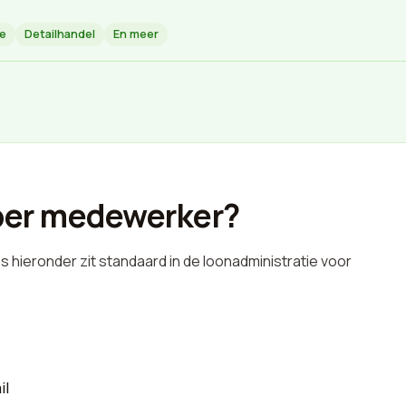
ie
Detailhandel
En meer
2 per medewerker?
es hieronder zit standaard in de loonadministratie voor
il