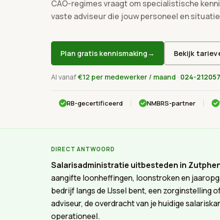
CAO-regimes vraagt om specialistische kennis
vaste adviseur die jouw personeel en situatie
→
Plan gratis kennismaking
Bekijk tariev
Al vanaf
€12 per medewerker / maand
·
024-21205
RB-gecertificeerd
NMBRS-partner
DIRECT ANTWOORD
Salarisadministratie uitbesteden in Zutphe
aangifte loonheffingen, loonstroken en jaaropg
bedrijf langs de IJssel bent, een zorginstelling
adviseur, de overdracht van je huidige salarisk
operationeel.