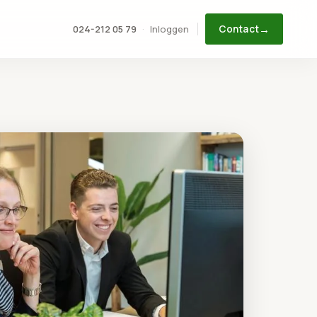
→
Inloggen
024-212 05 79
·
Contact