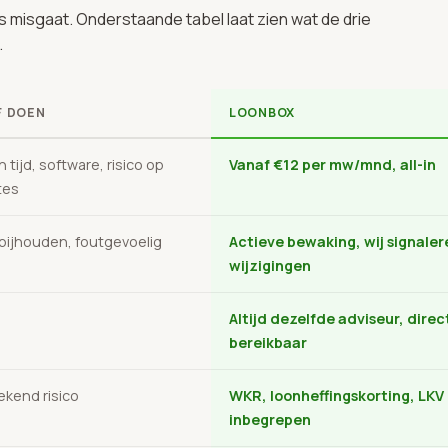
ets misgaat. Onderstaande tabel laat zien wat de drie
.
F DOEN
LOONBOX
n tijd, software, risico op
Vanaf €12 per mw/mnd, all-in
tes
 bijhouden, foutgevoelig
Actieve bewaking, wij signaler
wijzigingen
Altijd dezelfde adviseur, direc
bereikbaar
kend risico
WKR, loonheffingskorting, LKV
inbegrepen