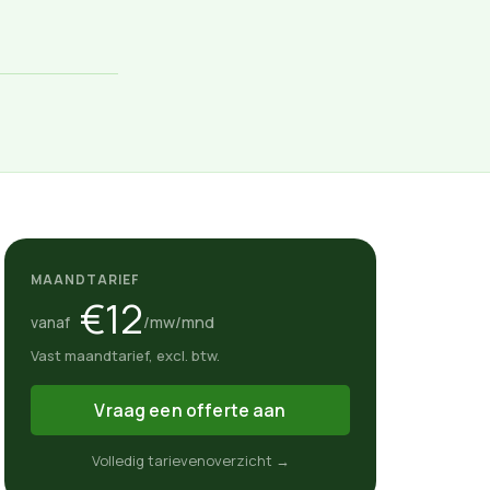
MAANDTARIEF
€12
/mw/mnd
vanaf
Vast maandtarief, excl. btw.
Vraag een offerte aan
Volledig tarievenoverzicht →