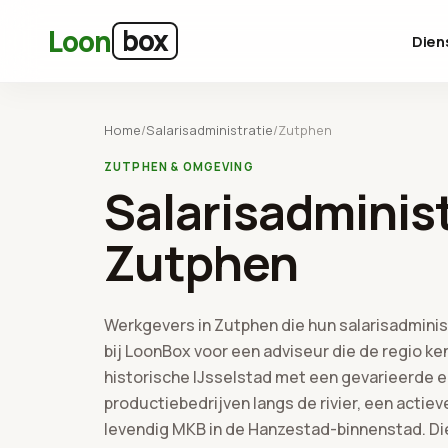
Ga naar hoofdinhoud
box
Loon
Dien
Home
/
Salarisadministratie
/
Zutphen
ZUTPHEN & OMGEVING
Salarisadminist
Zutphen
Werkgevers in Zutphen die hun salarisadminis
bij LoonBox voor een adviseur die de regio ke
historische IJsselstad met een gevarieerde e
productiebedrijven langs de rivier, een actie
levendig MKB in de Hanzestad-binnenstad. Di