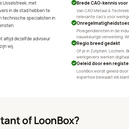
e IJsselstreek, met
Brede CAO-kennis voor 
ers in de stad hebben te
Van CAO Metaal & Techniek
relevante cao's voor werkg
 technische specialisten in
Onregelmatigheidstoes
ensten.
Ploegendiensten in de indu
nauwkeurige verwerking. Wi
t altijd dezelfde adviseur
Regio breed gedekt
ijn wij.
Of je in Zutphen, Lochem, 
werkgevers werken digitaal
Geleid door een regist
LoonBox wordt geleid door 
expertise bewaakt elk klan
ntant of LoonBox?