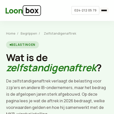
Ga naar hoofdinhoud
box
Loon
024-212 05 79
Home
/
Begrippen
/
Zelfstandigenaftrek
BELASTINGEN
Wat is de
zelfstandigenaftrek
?
De zelfstandigenaftrek verlaagt de belasting voor
zzp'ers en andere IB-ondernemers, maar het bedrag
is de afgelopen jaren sterk afgebouwd. Op deze
pagina lees je wat de aftrek in 2026 bedraagt, welke
voorwaarden gelden en hoe hij samenwerkt met de