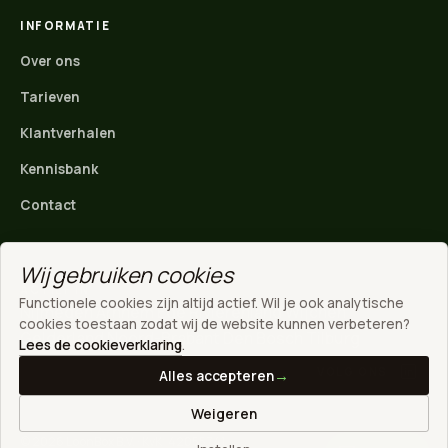
INFORMATIE
Over ons
Tarieven
Klantverhalen
Kennisbank
Contact
Wij gebruiken cookies
ACTIEF IN
Functionele cookies zijn altijd actief. Wil je ook analytische
Nijmegen
·
Arnhem
·
Ede
·
Rivierenland
·
Wijchen
·
WhatsApp
cookies toestaan zodat wij de website kunnen verbeteren?
Gelderland
·
Noord-Brabant
·
Den Bosch
·
Tilburg
Direct contact
Lees de cookieverklaring
.
VOLG ONS
Alles accepteren
Stuur een mail
Weigeren
info@loonbox.nl
© 2026 LoonBox B.V. · KvK: 42055741