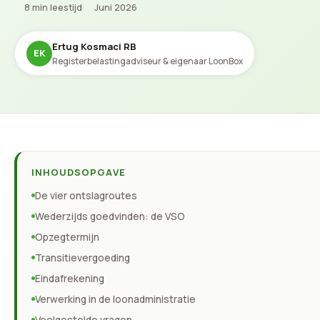
8 min leestijd
|
Juni 2026
Ertug Kosmaci RB
EK
Registerbelastingadviseur & eigenaar LoonBox
INHOUDSOPGAVE
De vier ontslagroutes
Wederzijds goedvinden: de VSO
Opzegtermijn
Transitievergoeding
Eindafrekening
Verwerking in de loonadministratie
Veelgestelde vragen