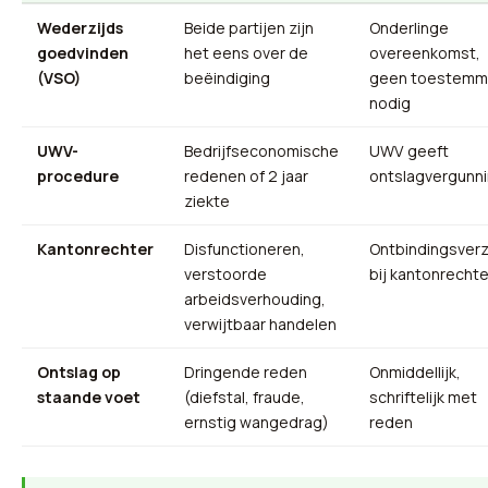
Wederzijds
Beide partijen zijn
Onderlinge
goedvinden
het eens over de
overeenkomst,
(VSO)
beëindiging
geen toestemm
nodig
UWV-
Bedrijfseconomische
UWV geeft
procedure
redenen of 2 jaar
ontslagvergunn
ziekte
Kantonrechter
Disfunctioneren,
Ontbindingsver
verstoorde
bij kantonrechte
arbeidsverhouding,
verwijtbaar handelen
Ontslag op
Dringende reden
Onmiddellijk,
staande voet
(diefstal, fraude,
schriftelijk met
ernstig wangedrag)
reden