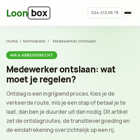
Ga naar hoofdinhoud
box
Loon
024-212 05 79
Home
/
Kennisbank
/
Medewerker ontslaan
HR & ARBEIDSRECHT
Medewerker ontslaan: wat
moet je regelen?
Ontslag is een ingrijpend proces. Kies je de
verkeerde route, mis je een stap of betaal je te
laat, dan ben je duurder uit dan nodig. Dit artikel
zet de ontslagroutes, de transitievergoeding en
de eindafrekening overzichtelijk op een rij.