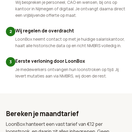
Wij bespreken je personeel, CAO en wensen, bij ons op
kantoor in Nijmegen of digitaal. Je ontvangt daarna direct
een vrijblijvende offerte op maat.
Wij regelen de overdracht
2
LoonBox neemt contact op met je huidige salariskantoor,
haalt alle historische data op en richt NMBRS volledig in.
Eerste verloning door LoonBox
3
Je medewerkers ontvangen hun loonstroken op tijd. Jij
levert mutaties aan via NMBRS, wij doen de rest.
Bereken je maandtarief
LoonBox hanteert een vast tarief van €12 per
loonstrook, en daarin zit alles inbegrepen. Geen