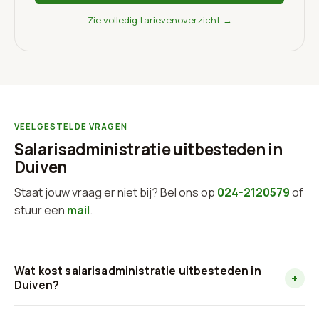
Zie volledig tarievenoverzicht →
VEELGESTELDE VRAGEN
Salarisadministratie uitbesteden in
Duiven
Staat jouw vraag er niet bij? Bel ons op
024-2120579
of
stuur een
mail
.
Wat kost salarisadministratie uitbesteden in
+
Duiven?
Bij LoonBox betaal je vanaf €12 per loonstrook, en