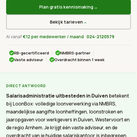
→
Plan gratis kennismaking
Bekijk tarieven
→
Al vanaf
€12 per medewerker / maand
·
024-2120579
RB-gecertificeerd
NMBRS-partner
Vaste adviseur
Overdracht binnen 1 week
DIRECT ANTWOORD
Salarisadministratie uitbesteden in Duiven
betekent
bij LoonBox: volledige loonverwerking via NMBRS,
maandelijkse aangifte loonheffingen, loonstroken en
jaaropgaven voor werkgevers in Duiven, Westervoort en
de regio Arnhem. Je krijgt één vaste adviseur, en de
overdracht van je huidige salariskantoor is inbegrepen.