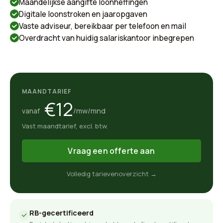
Maandelijkse aangifte loonheffingen
Digitale loonstroken en jaaropgaven
Vaste adviseur, bereikbaar per telefoon en mail
Overdracht van huidig salariskantoor inbegrepen
MAANDTARIEF
€12
/mw/mnd
vanaf
Vast maandtarief, excl. btw.
Vraag een offerte aan
Volledig tarievenoverzicht →
RB-gecertificeerd