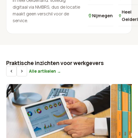
in heel Gelderland. Volledig
digitaal via NMBRS, dus de locatie
Heel
maakt geen verschil voor de
Nijmegen
Gelder
service.
Praktische inzichten voor werkgevers
Alle artikelen →