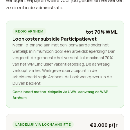
verlagen. Wij kijken welke voor jou gelden en verwerken
ze direct in de administratie.
tot 70% WML
REGIO ARNHEM
Loonkostensubsidie Participatiewet
Neem je iemand aan met een loonwaarde onder het
wettelijk minimumloon door een arbeidsbeperking? Dan
vergoedt de gemeente het verschil tot maximaal 70%
van het WML inclusief vakantietoeslag. De aanvraag
verloopt via het Werkgeversservicepunt in de
arbeidsmarktregio Arnhem, dat ook werkgevers in de
Duiven bedient.
Combineert met no-riskpolis via UWV · aanvraag via WSP
Arnhem
€2.000 p/jr
LANDELIJK VIA LOONAANGIFTE