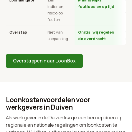
indienen,
foutloos en op tijd
tra
risico op
ter
fouten
Overstap
Niet van
Gratis, wij regelen
Vaa
toepassing
de overdracht
ops
Overstappen naar LoonBox
Loonkostenvoordelen voor
werkgevers in Duiven
Als werkgever in de Duiven kun je een beroep doen op
regionale en nationale regelingen om loonkosten te