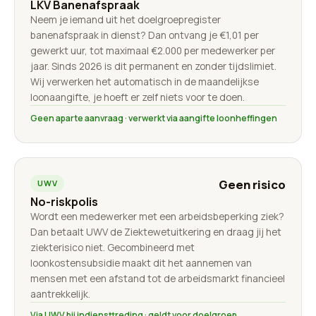
LKV Banenafspraak
Neem je iemand uit het doelgroepregister
banenafspraak in dienst? Dan ontvang je €1,01 per
gewerkt uur, tot maximaal €2.000 per medewerker per
jaar. Sinds 2026 is dit permanent en zonder tijdslimiet.
Wij verwerken het automatisch in de maandelijkse
loonaangifte, je hoeft er zelf niets voor te doen.
Geen aparte aanvraag · verwerkt via aangifte loonheffingen
Geen risico
UWV
No-riskpolis
Wordt een medewerker met een arbeidsbeperking ziek?
Dan betaalt UWV de Ziektewetuitkering en draag jij het
ziekterisico niet. Gecombineerd met
loonkostensubsidie maakt dit het aannemen van
mensen met een afstand tot de arbeidsmarkt financieel
aantrekkelijk.
Via UWV bij indiensttreding · geldt voor doelgroep