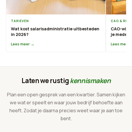
TARIEVEN
CAO & REG
Wat kost salarisadministratie uitbesteden
CAO-wijzi
in 2026?
je medewe
Lees meer →
Lees meer
Laten we rustig
kennismaken
Plan een open gesprek van een kwartier. Samen kijken
we wat er speelt en waar jouw bedrijf behoefte aan
heeft. Zodat je daarna precies weet waar je aan toe
bent.