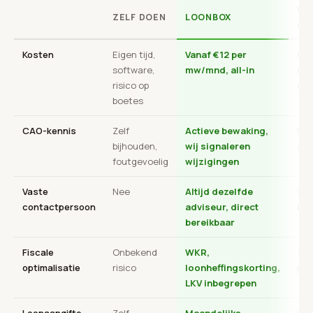
VI
ZELF DOEN
LOONBOX
AC
Kosten
Eigen tijd,
Vanaf €12 per
Hoo
software,
mw/mnd, all-in
nie
risico op
ges
boetes
CAO-kennis
Zelf
Actieve bewaking,
Bep
bijhouden,
wij signaleren
gen
foutgevoelig
wijzigingen
Vaste
Nee
Altijd dezelfde
Wis
contactpersoon
adviseur, direct
bal
bereikbaar
Fiscale
Onbekend
WKR,
Zel
optimalisatie
risico
loonheffingskorting,
pro
LKV inbegrepen
Loonaangifte
Zelf
Maandelijks
Uit