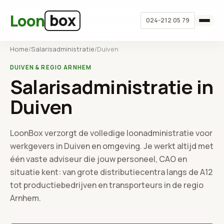
Ga naar hoofdinhoud
box
Loon
024-212 05 79
Home
/
Salarisadministratie
/
Duiven
DUIVEN & REGIO ARNHEM
Salarisadministratie in
Duiven
LoonBox verzorgt de volledige loonadministratie voor
werkgevers in Duiven en omgeving. Je werkt altijd met
één vaste adviseur die jouw personeel, CAO en
situatie kent: van grote distributiecentra langs de A12
tot productiebedrijven en transporteurs in de regio
Arnhem.