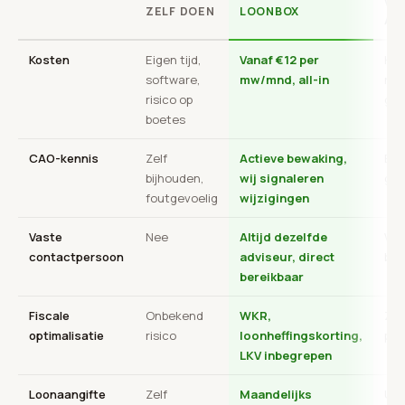
VI
ZELF DOEN
LOONBOX
AC
Kosten
Eigen tijd,
Vanaf €12 per
Hoo
software,
mw/mnd, all-in
nie
risico op
ges
boetes
CAO-kennis
Zelf
Actieve bewaking,
Bep
bijhouden,
wij signaleren
gen
foutgevoelig
wijzigingen
Vaste
Nee
Altijd dezelfde
Wis
contactpersoon
adviseur, direct
bal
bereikbaar
Fiscale
Onbekend
WKR,
Zel
optimalisatie
risico
loonheffingskorting,
pro
LKV inbegrepen
Loonaangifte
Zelf
Maandelijks
Uit