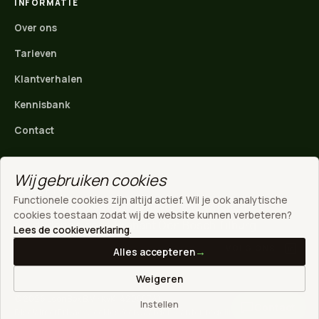
INFORMATIE
Over ons
Tarieven
Klantverhalen
Kennisbank
Contact
Wij gebruiken cookies
ACTIEF IN
Functionele cookies zijn altijd actief. Wil je ook analytische
Nijmegen
·
Arnhem
·
Ede
·
Rivierenland
·
Wijchen
·
WhatsApp
cookies toestaan zodat wij de website kunnen verbeteren?
Gelderland
·
Noord-Brabant
·
Den Bosch
·
Tilburg
Direct contact
Lees de cookieverklaring
.
VOLG ONS
Alles accepteren
Stuur een mail
Weigeren
info@loonbox.nl
© 2026 LoonBox B.V. · KvK: 42055741
Instellen
Contact
Disclaimer
Privacy
Cookies
Voorwaarden
Klantenregeling
Inloggen