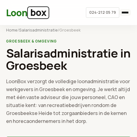
Ga naar hoofdinhoud
box
Loon
024-212 05 79
Home
/
Salarisadministratie
/
Groesbeek
GROESBEEK & OMGEVING
Salarisadministratie in
Groesbeek
LoonBox verzorgt de volledige loonadministratie voor
werkgevers in Groesbeek en omgeving. Je werkt altijd
met één vaste adviseur die jouw personeel, CAO en
situatie kent: van recreatiebedrijven rondom de
Groesbeekse Heide tot zorgaanbieders in de kernen
en horecaondernemers in het dorp.