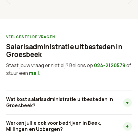
VEELGESTELDE VRAGEN
Salarisadministratie uitbesteden in
Groesbeek
Staat jouw vraag er niet bij? Bel ons op
024-2120579
of
stuur een
mail
.
Wat kost salarisadministratie uitbesteden in
+
Groesbeek?
Bij LoonBox betaal je vanaf €12 per loonstrook, en
Werken jullie ook voor bedrijven in Beek,
+
daarin zit alles inbegrepen: de volledige loonverwerking
Millingen en Ubbergen?
via NMBRS, de maandelijkse aangifte loonheffingen,