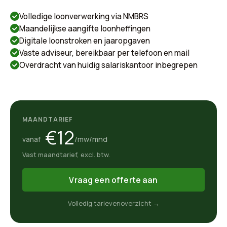
Volledige loonverwerking via NMBRS
Maandelijkse aangifte loonheffingen
Digitale loonstroken en jaaropgaven
Vaste adviseur, bereikbaar per telefoon en mail
Overdracht van huidig salariskantoor inbegrepen
MAANDTARIEF
€12
/mw/mnd
vanaf
Vast maandtarief, excl. btw.
Vraag een offerte aan
Volledig tarievenoverzicht →