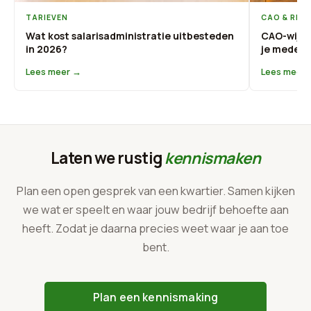
TARIEVEN
CAO & REG
Wat kost salarisadministratie uitbesteden
CAO-wijzi
in 2026?
je medewe
Lees meer →
Lees meer
Laten we rustig
kennismaken
Plan een open gesprek van een kwartier. Samen kijken
we wat er speelt en waar jouw bedrijf behoefte aan
heeft. Zodat je daarna precies weet waar je aan toe
bent.
Plan een kennismaking