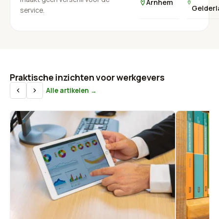
Arnhem
Gelder
service.
Praktische inzichten voor werkgevers
Alle artikelen →