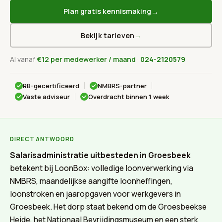
→
Plan gratis kennismaking
Bekijk tarieven
→
Al vanaf
€12 per medewerker / maand
·
024-2120579
RB-gecertificeerd
NMBRS-partner
Vaste adviseur
Overdracht binnen 1 week
DIRECT ANTWOORD
Salarisadministratie uitbesteden in Groesbeek
betekent bij LoonBox: volledige loonverwerking via
NMBRS, maandelijkse aangifte loonheffingen,
loonstroken en jaaropgaven voor werkgevers in
Groesbeek. Het dorp staat bekend om de Groesbeekse
Heide, het Nationaal Bevrijdingsmuseum en een sterk