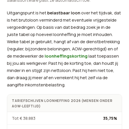
salarissoftware past ze automatisch toe.
Uitgangspunt is het
belastbaar loon
over het tijdvak, dat
is het brutoloon verminderd met eventuele vrijgestelde
vergoedingen. Op basis van dat bedrag zoek je in de
juiste tabel op hoeveel loonheffing je moet inhouden.
Welke tabel je gebruikt, hangt af van de dienstbetrekking
(regulier, bijzondere beloningen, AOW-gerechtigd) en of
de medewerker de
loonheffingskorting
laat toepassen
bij jou als werkgever. Past hij de korting toe, dan houdt jij
minder in en stijgt zijn nettoloon. Past hij hem niet toe,
dan draag jij meer af en verrekent hij het zelf via de
aangifte inkomstenbelasting.
TARIEFSCHIJVEN LOONHEFFING 2026 (MENSEN ONDER
AOW-LEEFTIJD)
Tot € 38.883
35,75%