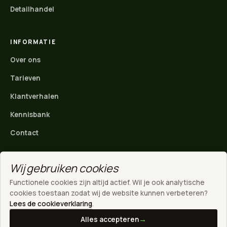
Detailhandel
INFORMATIE
Over ons
Tarieven
Klantverhalen
Kennisbank
Contact
Wij gebruiken cookies
ACTIEF IN
Functionele cookies zijn altijd actief. Wil je ook analytische
Nijmegen
·
Arnhem
·
Ede
·
Rivierenland
·
Wijchen
·
WhatsApp
cookies toestaan zodat wij de website kunnen verbeteren?
Gelderland
·
Noord-Brabant
·
Den Bosch
·
Tilburg
Direct contact
Lees de cookieverklaring
.
VOLG ONS
Alles accepteren