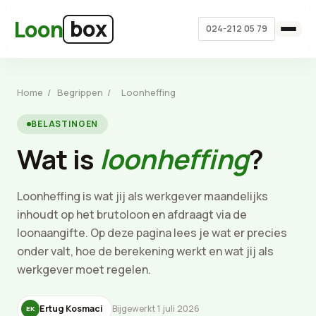
Ga naar hoofdinhoud
box
Loon
024-212 05 79
Home
/
Begrippen
/
Loonheffing
BELASTINGEN
Wat is
loonheffing
?
Loonheffing is wat jij als werkgever maandelijks
inhoudt op het brutoloon en afdraagt via de
loonaangifte. Op deze pagina lees je wat er precies
onder valt, hoe de berekening werkt en wat jij als
werkgever moet regelen.
Ertug Kosmaci
Bijgewerkt 1 juli 2026
EK