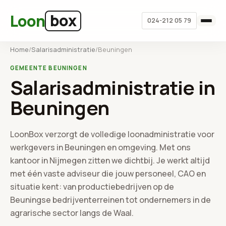
Ga naar hoofdinhoud
box
Loon
024-212 05 79
Home
/
Salarisadministratie
/
Beuningen
GEMEENTE BEUNINGEN
Salarisadministratie in
Beuningen
LoonBox verzorgt de volledige loonadministratie voor
werkgevers in Beuningen en omgeving. Met ons
kantoor in Nijmegen zitten we dichtbij. Je werkt altijd
met één vaste adviseur die jouw personeel, CAO en
situatie kent: van productiebedrijven op de
Beuningse bedrijventerreinen tot ondernemers in de
agrarische sector langs de Waal.