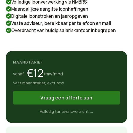
Volledige loonverwerking via NMBRS
Maandelijkse aangifte loonheffingen
Digitale loonstroken en jaaropgaven
Vaste adviseur, bereikbaar per telefoon en mail
Overdracht van huidig salariskantoor inbegrepen
MAANDTARIEF
€12
/mw/mnd
vanaf
Vast maandtarief, excl. btw.
Vraag een offerte aan
Volledig tarievenoverzicht →