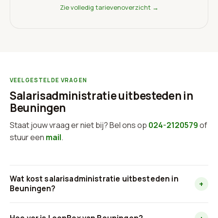
Zie volledig tarievenoverzicht →
VEELGESTELDE VRAGEN
Salarisadministratie uitbesteden in
Beuningen
Staat jouw vraag er niet bij? Bel ons op
024-2120579
of
stuur een
mail
.
Wat kost salarisadministratie uitbesteden in
+
Beuningen?
Bij LoonBox betaal je vanaf €12 per loonstrook, en