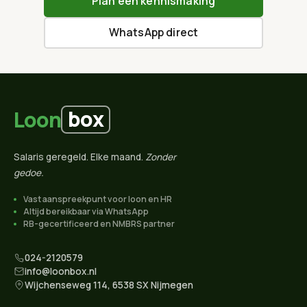
Plan een kennismaking
WhatsApp direct
box
Loon
Salaris geregeld. Elke maand.
Zonder
gedoe.
Vast aanspreekpunt voor loon en HR
Altijd bereikbaar via WhatsApp
RB-gecertificeerd en NMBRS partner
024-2120579
info@loonbox.nl
Wijchenseweg 114, 6538 SX Nijmegen