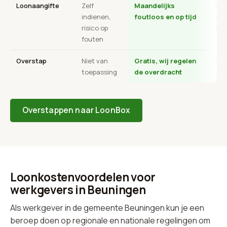
Loonaangifte
Zelf
Maandelijks
Uit
indienen,
foutloos en op tijd
tra
risico op
ter
fouten
Overstap
Niet van
Gratis, wij regelen
Vaa
toepassing
de overdracht
ops
Overstappen naar LoonBox
Loonkostenvoordelen voor
werkgevers in Beuningen
Als werkgever in de gemeente Beuningen kun je een
beroep doen op regionale en nationale regelingen om