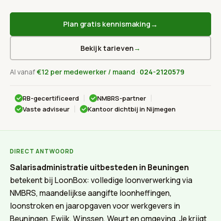
→
Plan gratis kennismaking
Bekijk tarieven
→
Al vanaf
€12 per medewerker / maand
·
024-2120579
RB-gecertificeerd
NMBRS-partner
Vaste adviseur
Kantoor dichtbij in Nijmegen
DIRECT ANTWOORD
Salarisadministratie uitbesteden in Beuningen
betekent bij LoonBox: volledige loonverwerking via
NMBRS, maandelijkse aangifte loonheffingen,
loonstroken en jaaropgaven voor werkgevers in
Beuningen, Ewijk, Winssen, Weurt en omgeving. Je krijgt