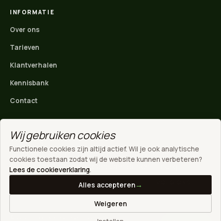
INFORMATIE
Over ons
Tarieven
Klantverhalen
Kennisbank
Contact
Wij gebruiken cookies
ACTIEF IN
Functionele cookies zijn altijd actief. Wil je ook analytische
Nijmegen
·
Arnhem
·
Ede
·
Rivierenland
·
Wijchen
·
WhatsApp
cookies toestaan zodat wij de website kunnen verbeteren?
Gelderland
·
Noord-Brabant
·
Den Bosch
·
Tilburg
Direct contact
Lees de cookieverklaring
.
VOLG ONS
Alles accepteren
Stuur een mail
Weigeren
info@loonbox.nl
© 2026 LoonBox B.V. · KvK: 42055741