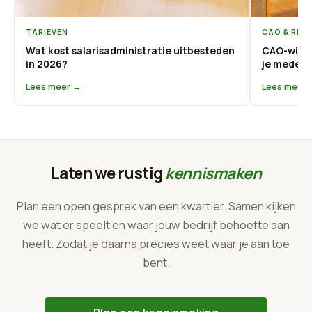
TARIEVEN
CAO & REG
Wat kost salarisadministratie uitbesteden
CAO-wijzi
in 2026?
je medewe
Lees meer →
Lees meer
Laten we rustig
kennismaken
Plan een open gesprek van een kwartier. Samen kijken
we wat er speelt en waar jouw bedrijf behoefte aan
heeft. Zodat je daarna precies weet waar je aan toe
bent.