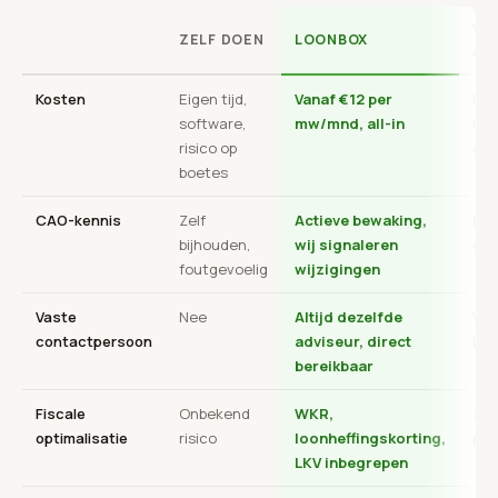
VI
ZELF DOEN
LOONBOX
AC
Kosten
Eigen tijd,
Vanaf €12 per
Hoo
software,
mw/mnd, all-in
nie
risico op
ges
boetes
CAO-kennis
Zelf
Actieve bewaking,
Bep
bijhouden,
wij signaleren
gen
foutgevoelig
wijzigingen
Vaste
Nee
Altijd dezelfde
Wis
contactpersoon
adviseur, direct
bal
bereikbaar
Fiscale
Onbekend
WKR,
Zel
optimalisatie
risico
loonheffingskorting,
pro
LKV inbegrepen