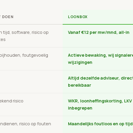
F DOEN
LOONBOX
n tijd, software, risico op
Vanaf €12 per mw/mnd, all-in
tes
 bijhouden, foutgevoelig
Actieve bewaking, wij signaler
wijzigingen
Altijd dezelfde adviseur, direc
bereikbaar
kend risico
WKR, loonheffingskorting, LKV
inbegrepen
 indienen, risico op fouten
Maandelijks foutloos en op tijd