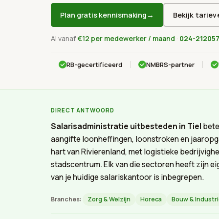
→
Plan gratis kennismaking
Bekijk tariev
Al vanaf
€12 per medewerker / maand
·
024-21205
RB-gecertificeerd
NMBRS-partner
DIRECT ANTWOORD
Salarisadministratie uitbesteden in Tiel
bete
aangifte loonheffingen, loonstroken en jaaropga
hart van Rivierenland, met logistieke bedrijvigh
stadscentrum. Elk van die sectoren heeft zijn ei
van je huidige salariskantoor is inbegrepen.
Branches:
Zorg & Welzijn
Horeca
Bouw & Industr