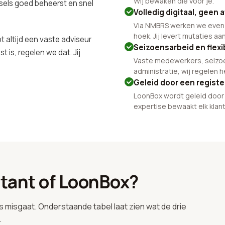
Wij bewaken die voor je.
sels goed beheerst en snel
Volledig digitaal, gee
Via NMBRS werken we even g
hoek. Jij levert mutaties aa
t altijd een vaste adviseur
Seizoensarbeid en flex
 is, regelen we dat. Jij
Vaste medewerkers, seizoe
administratie, wij regelen h
Geleid door een regist
LoonBox wordt geleid door 
expertise bewaakt elk klan
ntant of LoonBox?
ets misgaat. Onderstaande tabel laat zien wat de drie
.