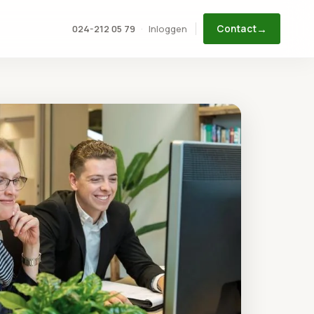
→
Inloggen
024-212 05 79
·
Contact