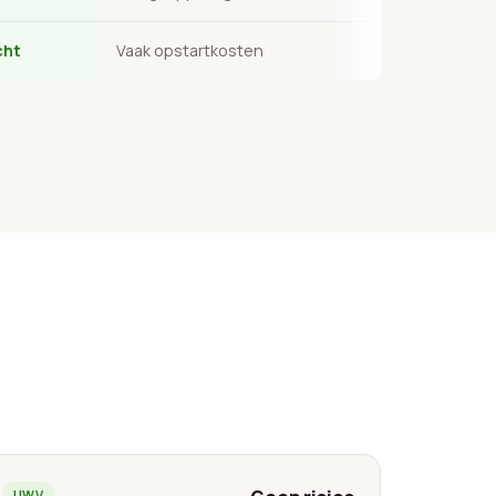
cht
Vaak opstartkosten
UWV