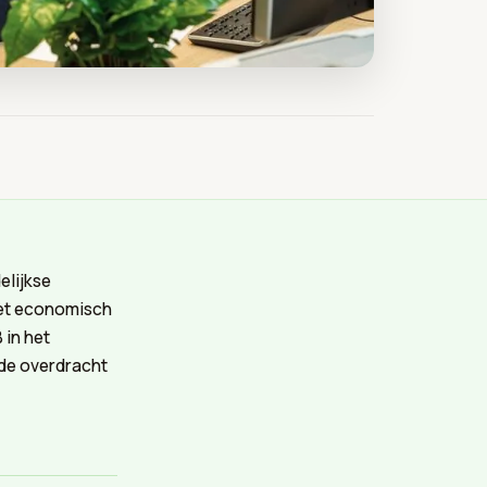
elijkse
 het economisch
 in het
 de overdracht