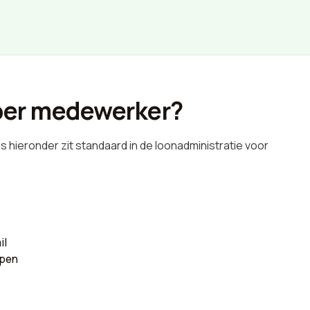
2 per medewerker?
es hieronder zit standaard in de loonadministratie voor
il
epen