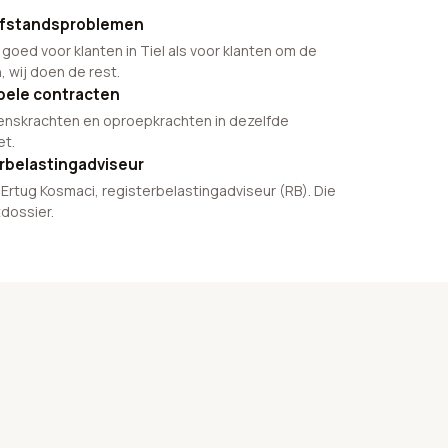
n afstandsproblemen
oed voor klanten in Tiel als voor klanten om de
n, wij doen de rest.
ibele contracten
nskrachten en oproepkrachten in dezelfde
et.
erbelastingadviseur
Ertug Kosmaci, registerbelastingadviseur (RB). Die
tdossier.