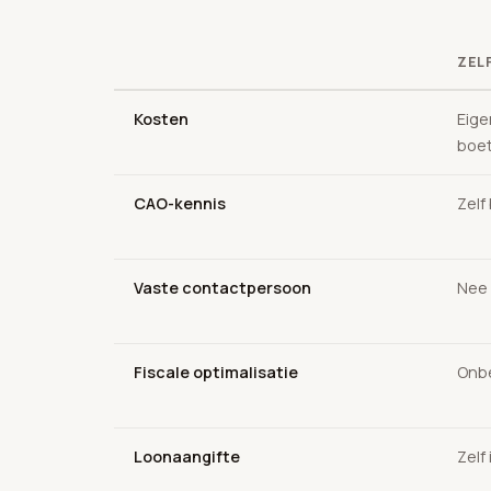
ZEL
Kosten
Eige
boe
CAO-kennis
Zelf
Vaste contactpersoon
Nee
Fiscale optimalisatie
Onbe
Loonaangifte
Zelf