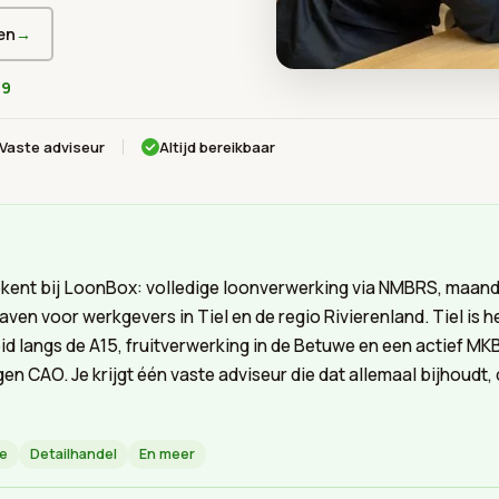
en
→
79
Vaste adviseur
Altijd bereikbaar
kent bij LoonBox: volledige loonverwerking via NMBRS, maand
ven voor werkgevers in Tiel en de regio Rivierenland. Tiel is
eid langs de A15, fruitverwerking in de Betuwe en een actief MKB
gen CAO. Je krijgt één vaste adviseur die dat allemaal bijhoudt,
ie
Detailhandel
En meer