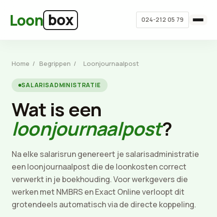
Ga naar hoofdinhoud
box
Loon
024-212 05 79
Home
/
Begrippen
/
Loonjournaalpost
SALARISADMINISTRATIE
Wat is een
loonjournaalpost
?
Na elke salarisrun genereert je salarisadministratie
een loonjournaalpost die de loonkosten correct
verwerkt in je boekhouding. Voor werkgevers die
werken met NMBRS en Exact Online verloopt dit
grotendeels automatisch via de directe koppeling.